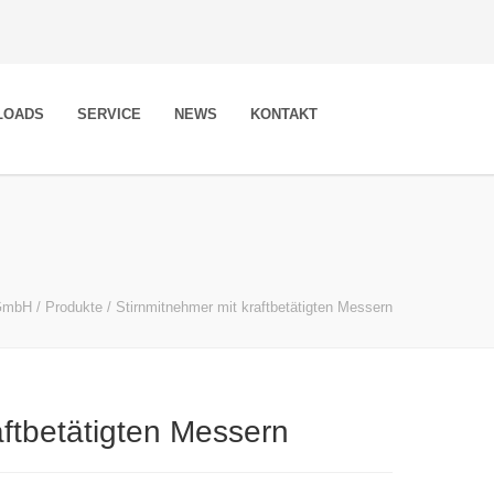
LOADS
SERVICE
NEWS
KONTAKT
 GmbH
/
Produkte
/
Stirnmitnehmer mit kraftbetätigten Messern
aftbetätigten Messern